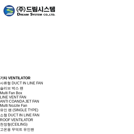
기타 VENTILATOR
기타 VENTILATOR
사류형 DUCT IN LINE FAN
슬리브 박스 팬
Multi Fan Box
LINE VENT FAN
ANTI COANDA JET FAN
Multi Nozzle Fan
유인 팬 (SINGLE TYPE)
소형 DUCT IN LINE FAN
ROOF VENTILATOR
천정형(CEILING)
고온용 무덕트 유인팬